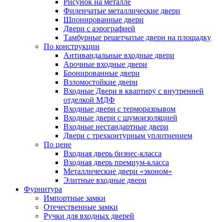
Рисунок на металле
Филенчатые металлические двери
Шпонированные двери
Двери с аэрографией
Тамбурные решетчатые двери на площадку
По конструкции
Антивандальные входные двери
Арочные входные двери
Бронированные двери
Взломостойкие двери
Входные Двери в квартиру с внутренней
отделкой МДФ
Входные двери с терморазрывом
Входные двери с шумоизоляцией
Входные нестандартные двери
Двери с трехконтурным уплотнением
По цене
Входная дверь бизнес-класса
Входная дверь премиум-класса
Металлические двери «эконом»
Элитные входные двери
Фурнитура
Импортные замки
Отечественные замки
Ручки для входных дверей