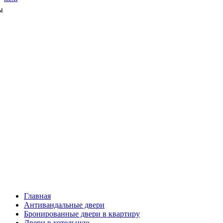
ы
Главная
Антивандальные двери
Бронированные двери в квартиру
Двери в котельную