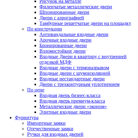
Рисунок на металле
Филенчатые металлические двери
Шпонированные двери
Двери с аэрографией
Тамбурные решетчатые двери на площадку
По конструкции
Антивандальные входные двери
Арочные входные двери
Бронированные двери
Взломостойкие двери
Входные Двери в квартиру с внутренней
отделкой МДФ
Входные двери с терморазрывом
Входные двери с шумоизоляцией
Входные нестандартные двери
Двери с трехконтурным уплотнением
По цене
Входная дверь бизнес-класса
Входная дверь премиум-класса
Металлические двери «эконом»
Элитные входные двери
Фурнитура
Импортные замки
Отечественные замки
Ручки для входных дверей