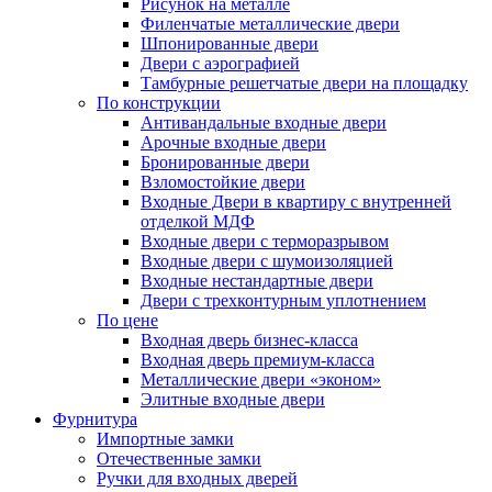
Рисунок на металле
Филенчатые металлические двери
Шпонированные двери
Двери с аэрографией
Тамбурные решетчатые двери на площадку
По конструкции
Антивандальные входные двери
Арочные входные двери
Бронированные двери
Взломостойкие двери
Входные Двери в квартиру с внутренней
отделкой МДФ
Входные двери с терморазрывом
Входные двери с шумоизоляцией
Входные нестандартные двери
Двери с трехконтурным уплотнением
По цене
Входная дверь бизнес-класса
Входная дверь премиум-класса
Металлические двери «эконом»
Элитные входные двери
Фурнитура
Импортные замки
Отечественные замки
Ручки для входных дверей