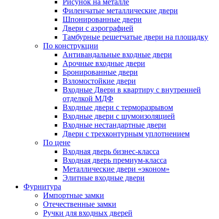
Рисунок на металле
Филенчатые металлические двери
Шпонированные двери
Двери с аэрографией
Тамбурные решетчатые двери на площадку
По конструкции
Антивандальные входные двери
Арочные входные двери
Бронированные двери
Взломостойкие двери
Входные Двери в квартиру с внутренней
отделкой МДФ
Входные двери с терморазрывом
Входные двери с шумоизоляцией
Входные нестандартные двери
Двери с трехконтурным уплотнением
По цене
Входная дверь бизнес-класса
Входная дверь премиум-класса
Металлические двери «эконом»
Элитные входные двери
Фурнитура
Импортные замки
Отечественные замки
Ручки для входных дверей