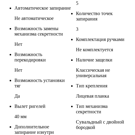
5
Автоматическое запирание
Количество точек
Не автоматическое
запирания
Возможность замены
3
механизма секретности
Комплектация ручками
Нет
Не комплектуется
Возможность
перекодировки
Наличие защелки
Нет
Классическая не
универсальная
Возможность установки
тяг
Тип крепления
Да
Лицевая планка
Вылет ригелей
Тип механизма
секретности
40 мм
Сувальдный с двойной
Дополнительное
бородкой
запирание изнутри