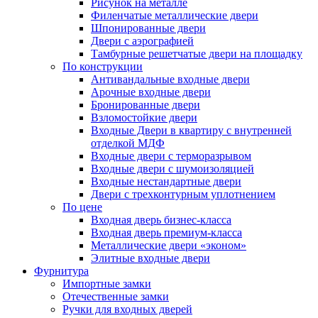
Рисунок на металле
Филенчатые металлические двери
Шпонированные двери
Двери с аэрографией
Тамбурные решетчатые двери на площадку
По конструкции
Антивандальные входные двери
Арочные входные двери
Бронированные двери
Взломостойкие двери
Входные Двери в квартиру с внутренней
отделкой МДФ
Входные двери с терморазрывом
Входные двери с шумоизоляцией
Входные нестандартные двери
Двери с трехконтурным уплотнением
По цене
Входная дверь бизнес-класса
Входная дверь премиум-класса
Металлические двери «эконом»
Элитные входные двери
Фурнитура
Импортные замки
Отечественные замки
Ручки для входных дверей