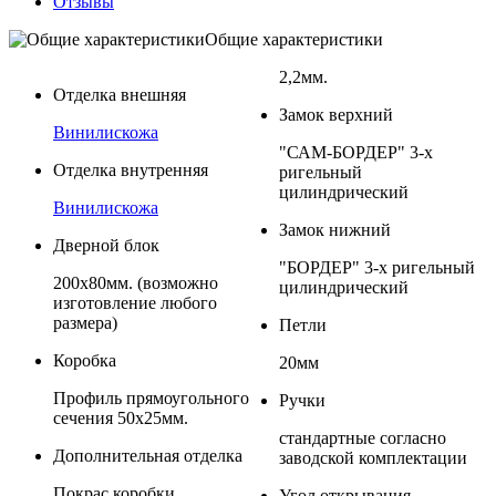
Отзывы
Общие характеристики
2,2мм.
Отделка внешняя
Замок верхний
Винилискожа
"САМ-БОРДЕР" 3-х
Отделка внутренняя
ригельный
цилиндрический
Винилискожа
Замок нижний
Дверной блок
"БОРДЕР" 3-х ригельный
200х80мм. (возможно
цилиндрический
изготовление любого
размера)
Петли
Коробка
20мм
Профиль прямоугольного
Ручки
сечения 50х25мм.
стандартные согласно
Дополнительная отделка
заводской комплектации
Покрас коробки
Угол открывания