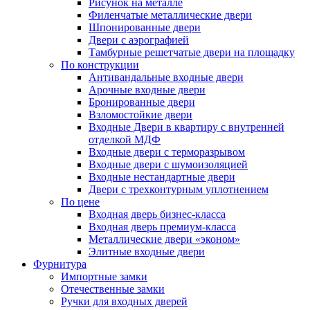
Рисунок на металле
Филенчатые металлические двери
Шпонированные двери
Двери с аэрографией
Тамбурные решетчатые двери на площадку
По конструкции
Антивандальные входные двери
Арочные входные двери
Бронированные двери
Взломостойкие двери
Входные Двери в квартиру с внутренней
отделкой МДФ
Входные двери с терморазрывом
Входные двери с шумоизоляцией
Входные нестандартные двери
Двери с трехконтурным уплотнением
По цене
Входная дверь бизнес-класса
Входная дверь премиум-класса
Металлические двери «эконом»
Элитные входные двери
Фурнитура
Импортные замки
Отечественные замки
Ручки для входных дверей