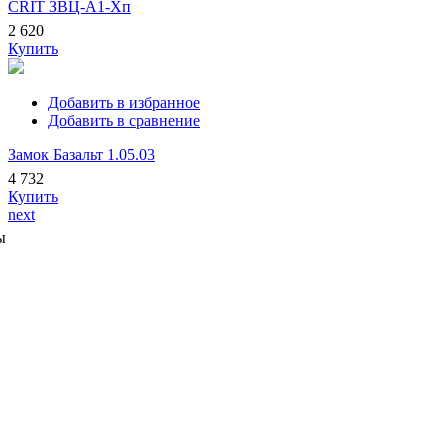
CRIT ЗВЦ-А1-Хп
2 620
Купить
Добавить в избранное
Добавить в сравнение
Замок Базальт 1.05.03
4 732
Купить
next
ы