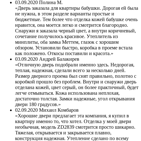
03.09.2020
Полина М.
Дверь заказала для квартиры бабушки. Дорогая ей была
не нужна, в этом разделе варианты простые и
бюджетные. Тем более что отделка кожей бабушке очень
нравится, она моется легко и смотрится благородно.
Снаружи я заказала черный цвет, а внутри коричневый,
сочетание получилось красивое. Утеплитель из
минплиты, оба замка Меттем, глазок с хорошим
обзором. Установили быстро, коробка в проеме встала
как положено. Откосы поставили и красота.
03.09.2020
Андрей Балакирев
Отличную дверь подобрали именно здесь. Недорогая,
теплая, надежная, сделали всего за несколько дней.
Размер дверного проема был снят правильно, полотно с
коробкой прошло без проблем. Внутри и снаружи дверь
отделана кожей, цвет серый, он более практичный, будет
легче отмываться. Кожа использована неплохая,
достаточно толстая. Замки надежные, угол открывания
двери 180 градусов.
02.09.2020
Михаил Комбаров
Хорошие двери предлагает эта компания, я купил в
квартиру именно то, что хотел. Отделка у моей двери
необычная, модель ZD2839 смотрится просто шикарно.
Тяжелая, открывается и закрывается плавно,
конструкция надежная. Утепление сделано по всему