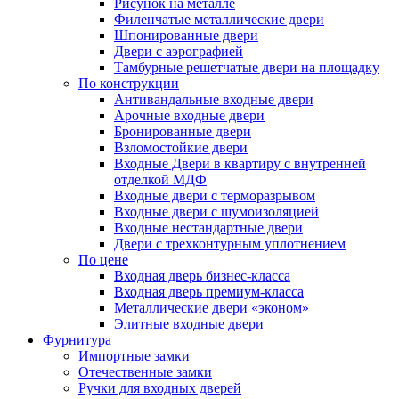
Рисунок на металле
Филенчатые металлические двери
Шпонированные двери
Двери с аэрографией
Тамбурные решетчатые двери на площадку
По конструкции
Антивандальные входные двери
Арочные входные двери
Бронированные двери
Взломостойкие двери
Входные Двери в квартиру с внутренней
отделкой МДФ
Входные двери с терморазрывом
Входные двери с шумоизоляцией
Входные нестандартные двери
Двери с трехконтурным уплотнением
По цене
Входная дверь бизнес-класса
Входная дверь премиум-класса
Металлические двери «эконом»
Элитные входные двери
Фурнитура
Импортные замки
Отечественные замки
Ручки для входных дверей