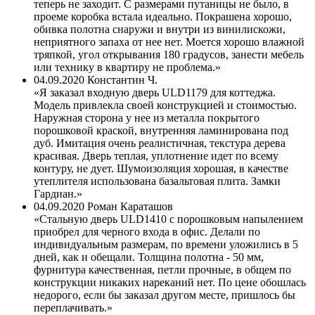
теперь не заходит. С размерами путаницы не было, в
проеме коробка встала идеально. Покрашена хорошо,
обивка полотна снаружи и внутри из винилискожи,
неприятного запаха от нее нет. Моется хорошо влажной
тряпкой, угол открывания 180 градусов, занести мебель
или технику в квартиру не проблема.
04.09.2020
Константин Ч.
Я заказал входную дверь ULD1179 для коттеджа.
Модель привлекла своей конструкцией и стоимостью.
Наружная сторона у нее из металла покрытого
порошковой краской, внутренняя ламинирована под
дуб. Имитация очень реалистичная, текстура дерева
красивая. Дверь теплая, уплотнение идет по всему
контуру, не дует. Шумоизоляция хорошая, в качестве
утеплителя использована базальтовая плита. Замки
Гардиан.
04.09.2020
Роман Караташов
Стальную дверь ULD1410 с порошковым напылением
приобрел для черного входа в офис. Делали по
индивидуальным размерам, по времени уложились в 5
дней, как и обещали. Толщина полотна - 50 мм,
фурнитура качественная, петли прочные, в общем по
конструкции никаких нареканий нет. По цене обошлась
недорого, если бы заказал другом месте, пришлось бы
переплачивать.