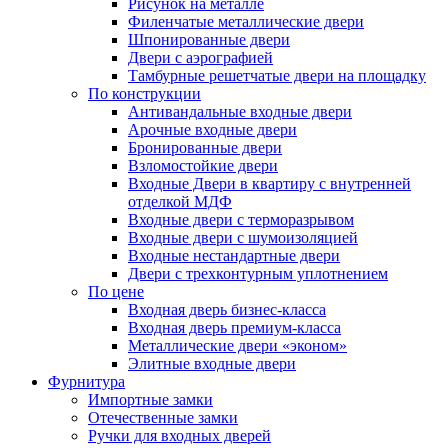
Рисунок на металле
Филенчатые металлические двери
Шпонированные двери
Двери с аэрографией
Тамбурные решетчатые двери на площадку
По конструкции
Антивандальные входные двери
Арочные входные двери
Бронированные двери
Взломостойкие двери
Входные Двери в квартиру с внутренней
отделкой МДФ
Входные двери с терморазрывом
Входные двери с шумоизоляцией
Входные нестандартные двери
Двери с трехконтурным уплотнением
По цене
Входная дверь бизнес-класса
Входная дверь премиум-класса
Металлические двери «эконом»
Элитные входные двери
Фурнитура
Импортные замки
Отечественные замки
Ручки для входных дверей