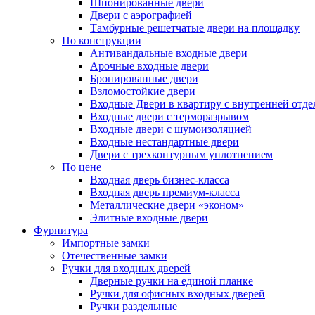
Шпонированные двери
Двери с аэрографией
Тамбурные решетчатые двери на площадку
По конструкции
Антивандальные входные двери
Арочные входные двери
Бронированные двери
Взломостойкие двери
Входные Двери в квартиру с внутренней от
Входные двери с терморазрывом
Входные двери с шумоизоляцией
Входные нестандартные двери
Двери с трехконтурным уплотнением
По цене
Входная дверь бизнес-класса
Входная дверь премиум-класса
Металлические двери «эконом»
Элитные входные двери
Фурнитура
Импортные замки
Отечественные замки
Ручки для входных дверей
Дверные ручки на единой планке
Ручки для офисных входных дверей
Ручки раздельные