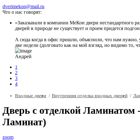
dverimekon@mail.ru
Что о нас говорят:
Заказывали в компании МеКон двери нестандартного разм
дверей в природе не существует и проем придется подгоня
А сюда когда в офис пришли, объяснили, что нам нужно, 
две недели (долговато как на мой взгляд, но видимо то, ч
Андрей
1
2
3
4
Входные двери
Внутренняя отделка входных дверей
Ла
Дверь с отделкой Ламинатом 
Ламинат)
zoom