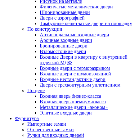
Рисунок на металле
Филенчатые металлические двери
Шпонированные двери
Двери с аэрографией
Тамбурные решетчатые двери на площадку
По конструкции
Антивандальные входные двери
Арочные входные двери
Бронированные двери
Взломостойкие двери
Входные Двери в квартиру с внутренней
отделкой МДФ
Входные двери с терморазрывом
Входные двери с шумоизоляцией
Входные нестандартные двери
Двери с трехконтурным уплотнением
По цене
Входная дверь бизнес-класса
Входная дверь премиум-класса
Металлические двери «эконом»
Элитные входные двери
Фурнитура
Импортные замки
Отечественные замки
Ручки для входных дверей