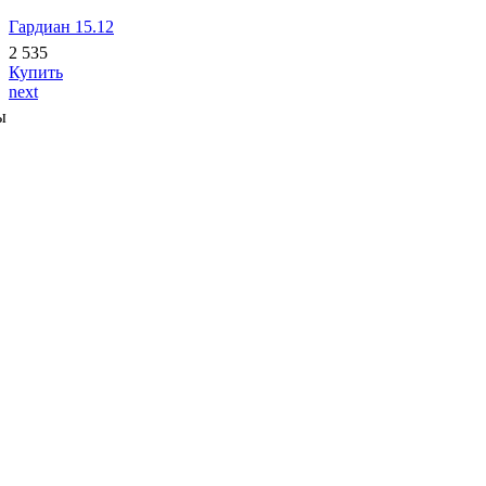
Гардиан 15.12
2 535
Купить
next
ы