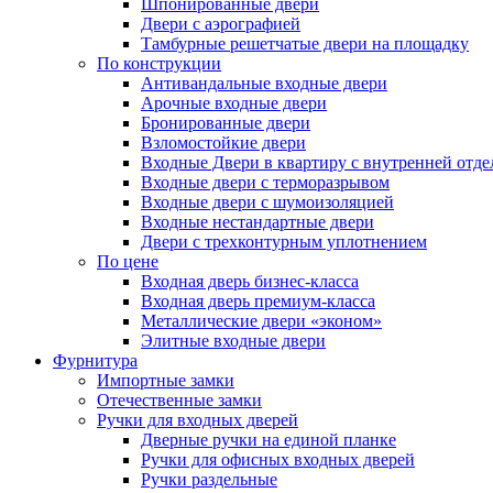
Шпонированные двери
Двери с аэрографией
Тамбурные решетчатые двери на площадку
По конструкции
Антивандальные входные двери
Арочные входные двери
Бронированные двери
Взломостойкие двери
Входные Двери в квартиру с внутренней от
Входные двери с терморазрывом
Входные двери с шумоизоляцией
Входные нестандартные двери
Двери с трехконтурным уплотнением
По цене
Входная дверь бизнес-класса
Входная дверь премиум-класса
Металлические двери «эконом»
Элитные входные двери
Фурнитура
Импортные замки
Отечественные замки
Ручки для входных дверей
Дверные ручки на единой планке
Ручки для офисных входных дверей
Ручки раздельные