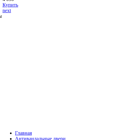
Купить
next
ы
Главная
Антивандальные двери