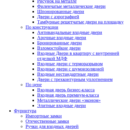
Рисунок на металле
Филенчатые металлические двери
Шпонированные двери
Двери с аэрографией
Тамбурные решетчатые двери на площадку
По конструкции
Антивандальные входные двери
Арочные входные двери
Бронированные двери
Взломостойкие двери
Входные Двери в квартиру с внутренней
отделкой МДФ
Входные двери с терморазрывом
Входные двери с шумоизоляцией
Входные нестандартные двери
Двери с трехконтурным уплотнением
По цене
Входная дверь бизнес-класса
Входная дверь премиум-класса
Металлические двери «эконом»
Элитные входные двери
Фурнитура
Импортные замки
Отечественные замки
Ручки для входных дверей