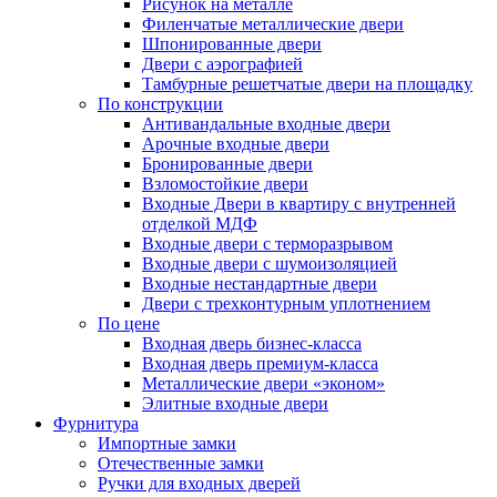
Рисунок на металле
Филенчатые металлические двери
Шпонированные двери
Двери с аэрографией
Тамбурные решетчатые двери на площадку
По конструкции
Антивандальные входные двери
Арочные входные двери
Бронированные двери
Взломостойкие двери
Входные Двери в квартиру с внутренней
отделкой МДФ
Входные двери с терморазрывом
Входные двери с шумоизоляцией
Входные нестандартные двери
Двери с трехконтурным уплотнением
По цене
Входная дверь бизнес-класса
Входная дверь премиум-класса
Металлические двери «эконом»
Элитные входные двери
Фурнитура
Импортные замки
Отечественные замки
Ручки для входных дверей