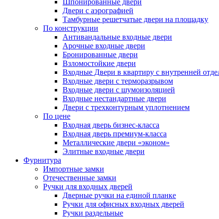
Шпонированные двери
Двери с аэрографией
Тамбурные решетчатые двери на площадку
По конструкции
Антивандальные входные двери
Арочные входные двери
Бронированные двери
Взломостойкие двери
Входные Двери в квартиру с внутренней от
Входные двери с терморазрывом
Входные двери с шумоизоляцией
Входные нестандартные двери
Двери с трехконтурным уплотнением
По цене
Входная дверь бизнес-класса
Входная дверь премиум-класса
Металлические двери «эконом»
Элитные входные двери
Фурнитура
Импортные замки
Отечественные замки
Ручки для входных дверей
Дверные ручки на единой планке
Ручки для офисных входных дверей
Ручки раздельные