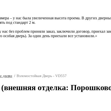
ера – у нас была увеличенная высота проема. В других дверных 
ть под стандарт 2 м.
у нас без проблем приняли заказ, заключили договор, приехал за
то особая дверь). За один день приехали все установили.
е двери
Взломостойкая Дверь - VD557
 (внешняя отделка: Порошково