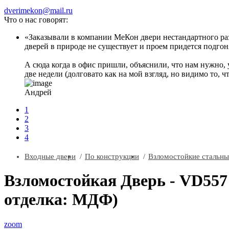
dverimekon@mail.ru
Что о нас говорят:
Заказывали в компании МеКон двери нестандартного разм
дверей в природе не существует и проем придется подгоня
А сюда когда в офис пришли, объяснили, что нам нужно, 
две недели (долговато как на мой взгляд, но видимо то, ч
Андрей
1
2
3
4
Входные двери
По конструкции
Взломостойкие стальны
Взломостойкая Дверь - VD557
отделка: МДФ)
zoom