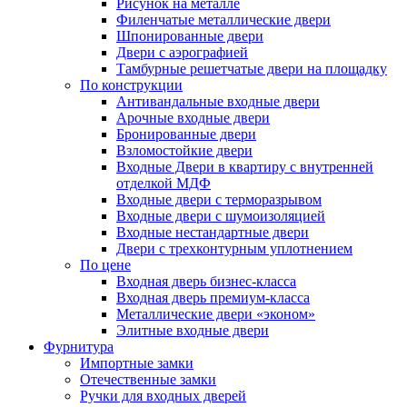
Рисунок на металле
Филенчатые металлические двери
Шпонированные двери
Двери с аэрографией
Тамбурные решетчатые двери на площадку
По конструкции
Антивандальные входные двери
Арочные входные двери
Бронированные двери
Взломостойкие двери
Входные Двери в квартиру с внутренней
отделкой МДФ
Входные двери с терморазрывом
Входные двери с шумоизоляцией
Входные нестандартные двери
Двери с трехконтурным уплотнением
По цене
Входная дверь бизнес-класса
Входная дверь премиум-класса
Металлические двери «эконом»
Элитные входные двери
Фурнитура
Импортные замки
Отечественные замки
Ручки для входных дверей