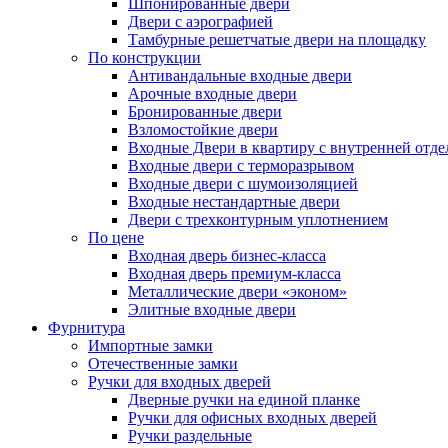
Шпонированные двери
Двери с аэрографией
Тамбурные решетчатые двери на площадку
По конструкции
Антивандальные входные двери
Арочные входные двери
Бронированные двери
Взломостойкие двери
Входные Двери в квартиру с внутренней от
Входные двери с терморазрывом
Входные двери с шумоизоляцией
Входные нестандартные двери
Двери с трехконтурным уплотнением
По цене
Входная дверь бизнес-класса
Входная дверь премиум-класса
Металлические двери «эконом»
Элитные входные двери
Фурнитура
Импортные замки
Отечественные замки
Ручки для входных дверей
Дверные ручки на единой планке
Ручки для офисных входных дверей
Ручки раздельные