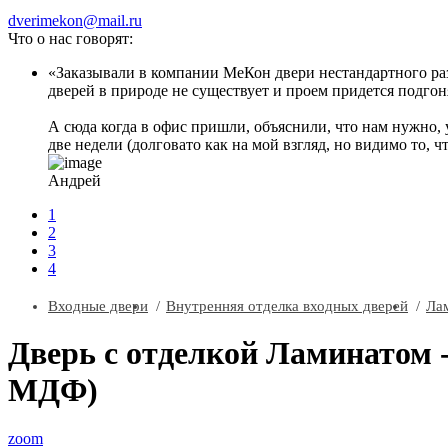
dverimekon@mail.ru
Что о нас говорят:
Заказывали в компании МеКон двери нестандартного разм
дверей в природе не существует и проем придется подгоня
А сюда когда в офис пришли, объяснили, что нам нужно, 
две недели (долговато как на мой взгляд, но видимо то, ч
Андрей
1
2
3
4
Входные двери
Внутренняя отделка входных дверей
Ла
Дверь с отделкой Ламинатом 
МДФ)
zoom