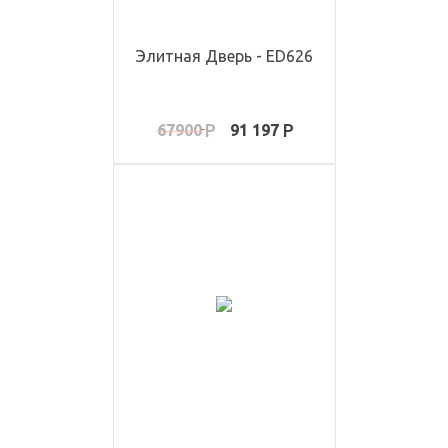
Элитная Дверь - ED626
67900
91 197