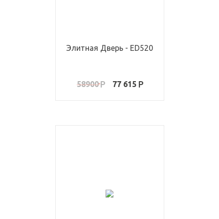
Элитная Дверь - ED520
58900
77 615