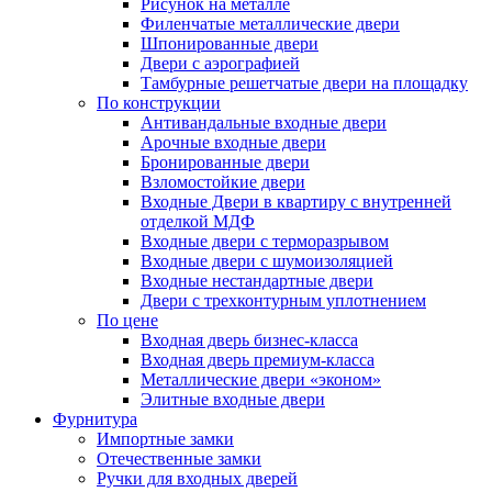
Рисунок на металле
Филенчатые металлические двери
Шпонированные двери
Двери с аэрографией
Тамбурные решетчатые двери на площадку
По конструкции
Антивандальные входные двери
Арочные входные двери
Бронированные двери
Взломостойкие двери
Входные Двери в квартиру с внутренней
отделкой МДФ
Входные двери с терморазрывом
Входные двери с шумоизоляцией
Входные нестандартные двери
Двери с трехконтурным уплотнением
По цене
Входная дверь бизнес-класса
Входная дверь премиум-класса
Металлические двери «эконом»
Элитные входные двери
Фурнитура
Импортные замки
Отечественные замки
Ручки для входных дверей